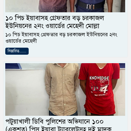
১০ পিচ ইয়াবাসহ গ্রেফতার বড় চরকাজল
ইউনিয়নের ২নং ওয়ার্ডের মেহেদী মোল্লা
১০ পিচ ইয়াবাসহ গ্রেফতার বড় চরকাজল ইউনিয়নের ২নং
ওয়ার্ডের মেহেদী
বিস্তারিত........
পটুয়াখালী ডিবি পুলিশের অভিযানে ১০০
(একশত) পিস ইয়াবা ট্যাবলেটসহ দুই মাদক