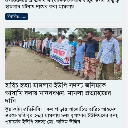
রূপান্তর-এর প্রতিনিধি সাংবাদিক কে এম বাচ্চুর ওপর হাতুড়ি
হামলার ঘটনায় দায়ের করা মামলায়
বিস্তারিত........
হারিচ হত্যা মামলায় ইউপি সদস্য জসিমকে
আসামি করায় মানববন্ধন, মামলা প্রত্যাহারের
দাবি
কুয়াকাটা প্রতিনিধি।। কলাপাড়ায় আলোচিত হারিচ আহমেদ
ওরফে মজিবুর হত্যা মামলায় ৯নং ধুলাসার ইউনিয়নের ৫নং
ওয়ার্ডের ইউপি সদস্য মো. জসিম উদ্দিন