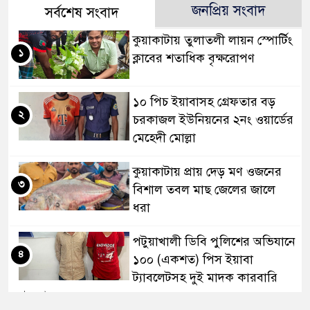
জনপ্রিয় সংবাদ
সর্বশেষ সংবাদ
কুয়াকাটায় তুলাতলী লায়ন স্পোর্টিং
১
ক্লাবের শতাধিক বৃক্ষরোপণ
১০ পিচ ইয়াবাসহ গ্রেফতার বড়
২
চরকাজল ইউনিয়নের ২নং ওয়ার্ডের
মেহেদী মোল্লা
কুয়াকাটায় প্রায় দেড় মণ ওজনের
৩
বিশাল তবল মাছ জেলের জালে
ধরা
পটুয়াখালী ডিবি পুলিশের অভিযানে
৪
১০০ (একশত) পিস ইয়াবা
ট্যাবলেটসহ দুই মাদক কারবারি
গ্রেফতার।