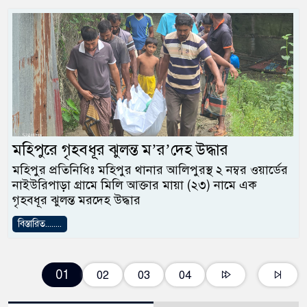
মহিপুরে গৃহবধূর ঝুলন্ত ম’র’দেহ উদ্ধার
মহিপুর প্রতিনিধিঃ মহিপুর থানার আলিপুরস্থ ২ নম্বর ওয়ার্ডের
নাইউরিপাড়া গ্রামে মিলি আক্তার মায়া (২৩) নামে এক
গৃহবধূর ঝুলন্ত মরদেহ উদ্ধার
বিস্তারিত........
01
02
03
04