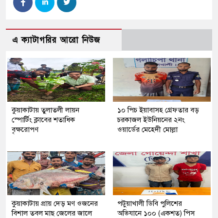
এ ক্যাটাগরির আরো নিউজ
কুয়াকাটায় তুলাতলী লায়ন
১০ পিচ ইয়াবাসহ গ্রেফতার বড়
স্পোর্টিং ক্লাবের শতাধিক
চরকাজল ইউনিয়নের ২নং
বৃক্ষরোপণ
ওয়ার্ডের মেহেদী মোল্লা
কুয়াকাটায় প্রায় দেড় মণ ওজনের
পটুয়াখালী ডিবি পুলিশের
বিশাল তবল মাছ জেলের জালে
অভিযানে ১০০ (একশত) পিস