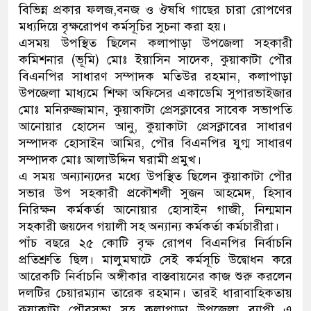
বিভিন্ন প্রকার ফলজ,বনজ ও ঔষধি গাছের চারা রোপণের
মধ্যদিয়ে বৃক্ষরোপণ কর্মসূচির সুচনা করা হয়।
এসময় উপস্থিত ছিলেন কলাপাড়া উপজেলা সহকারী
কমিশনার (ভূমি) মোঃ ইয়াসিন সাদেক, কুয়াকাটা পৌর
বিএনপির সাধারণ সম্পাদক মতিউর রহমান, কলাপাড়া
উপজেলা মাধ্যমে শিক্ষা অফিসের একাডেমি সুপারভাইজার
মোঃ মনিরুজ্জামান, কুয়াকাটা প্রেসক্লাবের সাবেক সভাপতি
আনোয়ার হোসেন আনু, কুয়াকাটা প্রেসক্লাবের সাধারণ
সম্পাদক হোসাইন আমির, পৌর বিএনপির যুগ্ম সাধারণ
সম্পাদক মোঃ আলাউদ্দিন ঘরামী প্রমুখ।
এ সময় অন্যান্যদের মধ্যে উপস্থিত ছিলেন কুয়াকাটা পৌর
সভার উপ সহকারী প্রকৌশলী সুজন আহমেদ, হিসাব
নিরিক্ষন কর্মকর্তা আনোয়ার হোসাইন গাজী, নিন্মমান
সহকারী জয়দেব গয়ালী সহ অন্যান্য কর্মকর্তা কর্মচারীরা।
পাঁচ বছরে ২৫ কোটি বৃক্ষ রোপণ বিএনপির নির্বাচনি
প্রতিশ্রুতি ছিল। মালুমঘাটে সেই কর্মসূচি উদ্বোধন করে
আরেকটি নির্বাচনি অঙ্গীকার বাস্তবায়নের কাজ শুরু করলেন
দলটির চেয়ারম্যান তারেক রহমান। তারই ধারাবাহিকতায়
কুয়াকাটা পৌরসভা সহ কলাপাড়া উপজেলা ব্যাপী এ