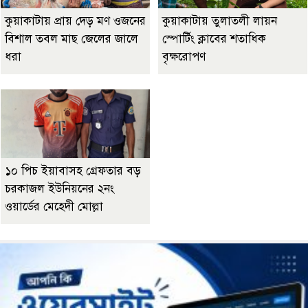
কুয়াকাটায় প্রায় দেড় মণ ওজনের
কুয়াকাটায় তুলাতলী লায়ন
বিশাল তবল মাছ জেলের জালে
স্পোর্টিং ক্লাবের শতাধিক
ধরা
বৃক্ষরোপণ
১০ পিচ ইয়াবাসহ গ্রেফতার বড়
চরকাজল ইউনিয়নের ২নং
ওয়ার্ডের মেহেদী মোল্লা