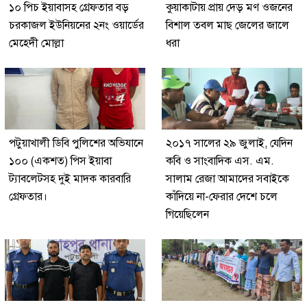
১০ পিচ ইয়াবাসহ গ্রেফতার বড়
কুয়াকাটায় প্রায় দেড় মণ ওজনের
চরকাজল ইউনিয়নের ২নং ওয়ার্ডের
বিশাল তবল মাছ জেলের জালে
মেহেদী মোল্লা
ধরা
পটুয়াখালী ডিবি পুলিশের অভিযানে
২০১৭ সালের ২৯ জুলাই, যেদিন
১০০ (একশত) পিস ইয়াবা
কবি ও সাংবাদিক এস. এম.
ট্যাবলেটসহ দুই মাদক কারবারি
সালাম রেজা আমাদের সবাইকে
গ্রেফতার।
কাঁদিয়ে না-ফেরার দেশে চলে
গিয়েছিলেন