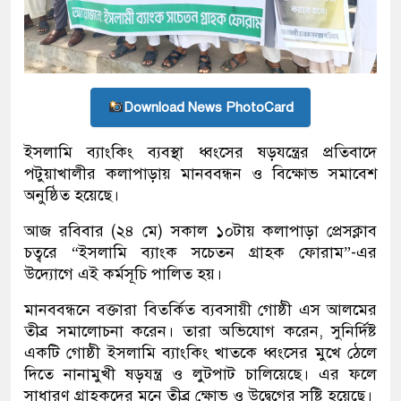
Download News PhotoCard
ইসলামি ব্যাংকিং ব্যবস্থা ধ্বংসের ষড়যন্ত্রের প্রতিবাদে
পটুয়াখালীর কলাপাড়ায় মানববন্ধন ও বিক্ষোভ সমাবেশ
অনুষ্ঠিত হয়েছে।
আজ রবিবার (২৪ মে) সকাল ১০টায় কলাপাড়া প্রেসক্লাব
চত্বরে “ইসলামি ব্যাংক সচেতন গ্রাহক ফোরাম”-এর
উদ্যোগে এই কর্মসূচি পালিত হয়।
​মানববন্ধনে বক্তারা বিতর্কিত ব্যবসায়ী গোষ্ঠী এস আলমের
তীব্র সমালোচনা করেন। তারা অভিযোগ করেন, সুনির্দিষ্ট
একটি গোষ্ঠী ইসলামি ব্যাংকিং খাতকে ধ্বংসের মুখে ঠেলে
দিতে নানামুখী ষড়যন্ত্র ও লুটপাট চালিয়েছে। এর ফলে
সাধারণ গ্রাহকদের মনে তীব্র ক্ষোভ ও উদ্বেগের সৃষ্টি হয়েছে।