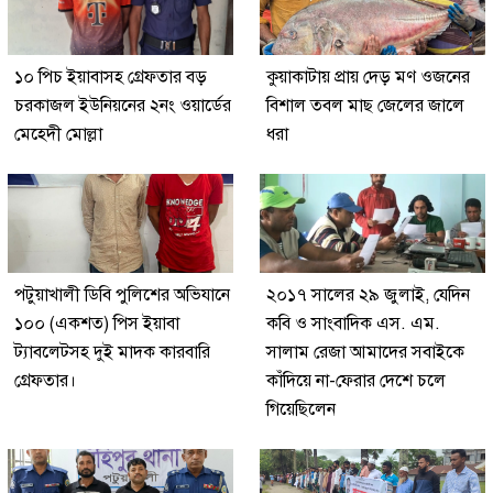
১০ পিচ ইয়াবাসহ গ্রেফতার বড়
কুয়াকাটায় প্রায় দেড় মণ ওজনের
চরকাজল ইউনিয়নের ২নং ওয়ার্ডের
বিশাল তবল মাছ জেলের জালে
মেহেদী মোল্লা
ধরা
পটুয়াখালী ডিবি পুলিশের অভিযানে
২০১৭ সালের ২৯ জুলাই, যেদিন
১০০ (একশত) পিস ইয়াবা
কবি ও সাংবাদিক এস. এম.
ট্যাবলেটসহ দুই মাদক কারবারি
সালাম রেজা আমাদের সবাইকে
গ্রেফতার।
কাঁদিয়ে না-ফেরার দেশে চলে
গিয়েছিলেন