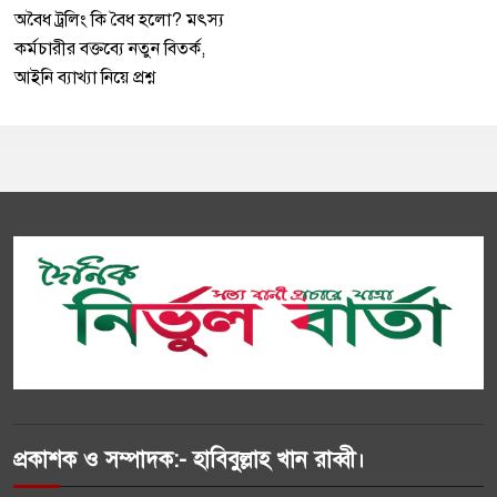
অবৈধ ট্রলিং কি বৈধ হলো? মৎস্য
কর্মচারীর বক্তব্যে নতুন বিতর্ক,
আইনি ব্যাখ্যা নিয়ে প্রশ্ন
প্রকাশক ও সম্পাদক:- হাবিবুল্লাহ খান রাব্বী।