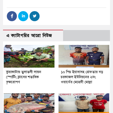
এ ক্যাটাগরির আরো নিউজ
কুয়াকাটায় তুলাতলী লায়ন
১০ পিচ ইয়াবাসহ গ্রেফতার বড়
স্পোর্টিং ক্লাবের শতাধিক
চরকাজল ইউনিয়নের ২নং
বৃক্ষরোপণ
ওয়ার্ডের মেহেদী মোল্লা