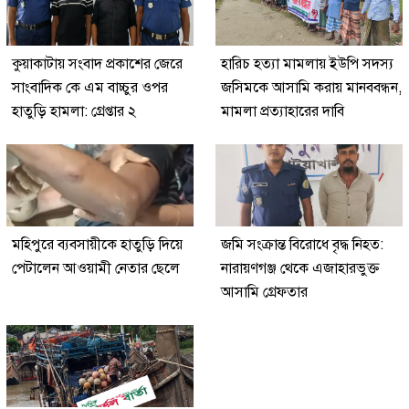
কুয়াকাটায় সংবাদ প্রকাশের জেরে
হারিচ হত্যা মামলায় ইউপি সদস্য
সাংবাদিক কে এম বাচ্চুর ওপর
জসিমকে আসামি করায় মানববন্ধন,
হাতুড়ি হামলা: গ্রেপ্তার ২
মামলা প্রত্যাহারের দাবি
মহিপুরে ব্যবসায়ীকে হাতুড়ি দিয়ে
জমি সংক্রান্ত বিরোধে বৃদ্ধ নিহত:
পেটালেন আওয়ামী নেতার ছেলে
নারায়ণগঞ্জ থেকে এজাহারভুক্ত
আসামি গ্রেফতার