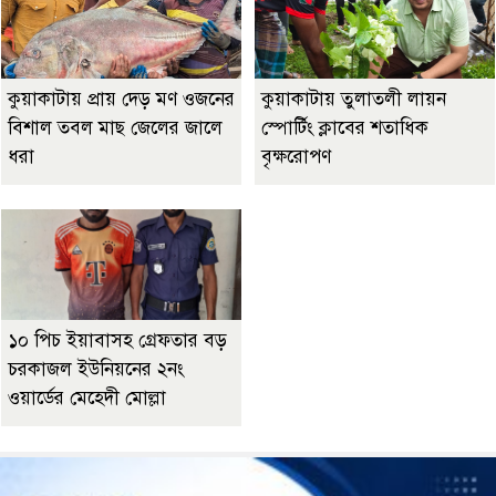
কুয়াকাটায় প্রায় দেড় মণ ওজনের
কুয়াকাটায় তুলাতলী লায়ন
বিশাল তবল মাছ জেলের জালে
স্পোর্টিং ক্লাবের শতাধিক
ধরা
বৃক্ষরোপণ
১০ পিচ ইয়াবাসহ গ্রেফতার বড়
চরকাজল ইউনিয়নের ২নং
ওয়ার্ডের মেহেদী মোল্লা