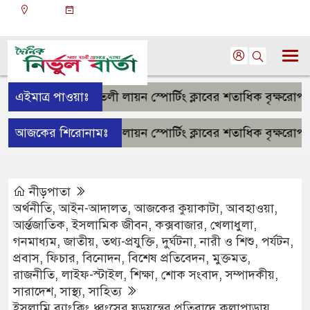
ঢাকা
০৬:৫৮ অপরাহ্ন, শনিবার, ০৮ অগাস্ট ২০২৬, ২৪ শ্রাবণ
১৪৩৩ বঙ্গাব্দ
ুয়াকাটায় তুলাতলী লায়ন স্পোর্টিং ক্লাবের শতাধিক বৃক্ষরোপণ
এইমাত্র পাওয়াঃ
১০ 
ুয়াকাটায় তুলাতলী লায়ন স্পোর্টিং ক্লাবের শতাধিক বৃক্ষরোপণ
আজকের শিরোনামঃ
১০ 
নীড়পাতা
অর্থনীতি
,
আইন-আদালত
,
আজকের কুয়াকাটা
,
আবহাওয়া
,
আর্ন্তজাতিক
,
ইসলামিক জীবন
,
কক্সবাজার
,
খেলাধুলা
,
গনমাধ্যম
,
জাতীয়
,
তথ্য-প্রযুক্তি
,
দুর্ঘটনা
,
নারী ও শিশু
,
পর্যটন
,
প্রবাস
,
ফিচার
,
বিনোদন
,
বিশেষ প্রতিবেদন
,
মুক্তমত
,
রাজনীতি
,
লাইফ-স্টাইল
,
শিক্ষা
,
শোক সংবাদ
,
সম্পাদকীয়
,
সারাদেশ
,
সাস্থ্য
,
সাহিত্য
ইসলামি ব্যাংকিং ধ্বংসের ষড়যন্ত্রের প্রতিবাদে কলাপাড়ায়